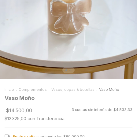
Inicio
.
Complementos
.
Vasos, copas & botellas
.
Vaso Moño
Vaso Moño
$14.500,00
3
cuotas sin interés de
$4.833,33
$12.325,00
con
Transferencia
Envío gratis
superando los
$80.000,00