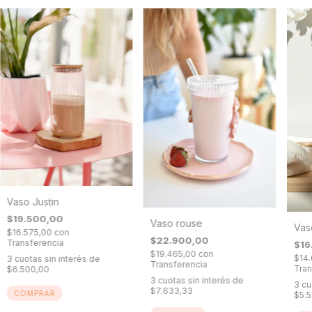
Vaso Justin
$19.500,00
Vaso rouse
Vas
$16.575,00
con
$22.900,00
Transferencia
$16
$19.465,00
con
$14
3
cuotas sin interés de
Transferencia
Tran
$6.500,00
3
cuotas sin interés de
3
cu
$7.633,33
$5.