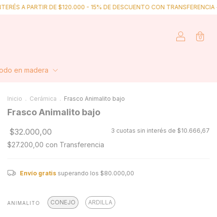
TIR DE $120.000 - 15% DE DESCUENTO CON TRANSFERENCIA -
ENVÍOS GR
0
odo en madera
Inicio
.
Cerámica
.
Frasco Animalito bajo
Frasco Animalito bajo
$32.000,00
3
cuotas sin interés de
$10.666,67
$27.200,00
con
Transferencia
Envío gratis
superando los
$80.000,00
CONEJO
ARDILLA
ANIMALITO