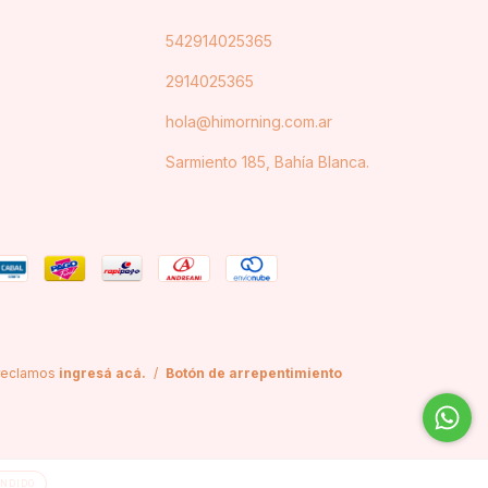
542914025365
2914025365
hola@himorning.com.ar
Sarmiento 185, Bahía Blanca.
 reclamos
ingresá acá.
/
Botón de arrepentimiento
NDIDO